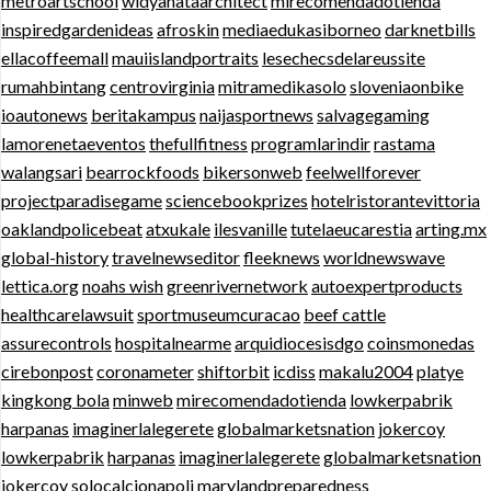
metroartschool
widyanataarchitect
mirecomendadotienda
inspiredgardenideas
afroskin
mediaedukasiborneo
darknetbills
ellacoffeemall
mauiislandportraits
lesechecsdelareussite
rumahbintang
centrovirginia
mitramedikasolo
sloveniaonbike
ioautonews
beritakampus
naijasportnews
salvagegaming
lamorenetaeventos
thefullfitness
programlarindir
rastama
walangsari
bearrockfoods
bikersonweb
feelwellforever
projectparadisegame
sciencebookprizes
hotelristorantevittoria
oaklandpolicebeat
atxukale
ilesvanille
tutelaeucarestia
arting.mx
global-history
travelnewseditor
fleeknews
worldnewswave
lettica.org
noahs wish
greenrivernetwork
autoexpertproducts
healthcarelawsuit
sportmuseumcuracao
beef cattle
assurecontrols
hospitalnearme
arquidiocesisdgo
coinsmonedas
cirebonpost
coronameter
shiftorbit
icdiss
makalu2004
platye
kingkong bola
minweb
mirecomendadotienda
lowkerpabrik
harpanas
imaginerlalegerete
globalmarketsnation
jokercoy
lowkerpabrik
harpanas
imaginerlalegerete
globalmarketsnation
jokercoy
solocalcionapoli
marylandpreparedness