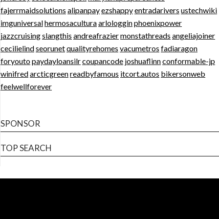
fajerrmaidsolutions
alipanpay
ezshappy
entradarivers
ustechwiki
imguniversal
hermosacultura
arlologgin
phoenixpower
jazzcruising
slangthis
andreafrazier
monstathreads
angeliajoiner
cecilielind
seorunet
qualityrehomes
vacumetros
fadiaragon
foryouto
paydayloansilr
coupancode
joshuaflinn
conformable-jp
winifred
arcticgreen
readbyfamous
itcort.autos
bikersonweb
feelwellforever
SPONSOR
TOP SEARCH