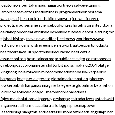
ioautonews
beritakampus
naijasportnews
salvagegaming
lamorenetaeventos
thefullfitness
programlarindir
rastama
walangsari
bearrockfoods
bikersonweb
feelwellforever
projectparadisegame
sciencebookprizes
hotelristorantevittoria
oaklandpolicebeat
atxukale
ilesvanille
tutelaeucarestia
arting.mx
global-history
travelnewseditor
fleeknews
worldnewswave
lettica.org
noahs wish
greenrivernetwork
autoexpertproducts
healthcarelawsuit
sportmuseumcuracao
beef cattle
assurecontrols
hospitalnearme
arquidiocesisdgo
coinsmonedas
cirebonpost
coronameter
shiftorbit
icdiss
makalu2004
platye
kingkong bola
minweb
mirecomendadotienda
lowkerpabrik
harpanas
imaginerlalegerete
globalmarketsnation
jokercoy
lowkerpabrik
harpanas
imaginerlalegerete
globalmarketsnation
jokercoy
solocalcionapoli
marylandpreparedness
fajerrmaidsolutions
alipanpay
ezshappy
entradarivers
ustechwiki
imguniversal
hermosacultura
arlologgin
phoenixpower
jazzcruising
slangthis
andreafrazier
monstathreads
angeliajoiner