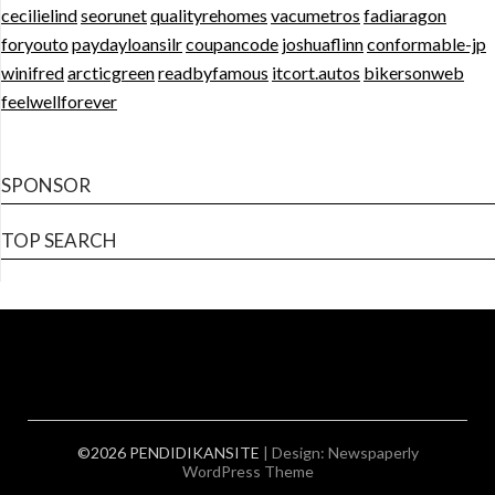
cecilielind
seorunet
qualityrehomes
vacumetros
fadiaragon
foryouto
paydayloansilr
coupancode
joshuaflinn
conformable-jp
winifred
arcticgreen
readbyfamous
itcort.autos
bikersonweb
feelwellforever
SPONSOR
TOP SEARCH
©2026 PENDIDIKANSITE
| Design:
Newspaperly
WordPress Theme