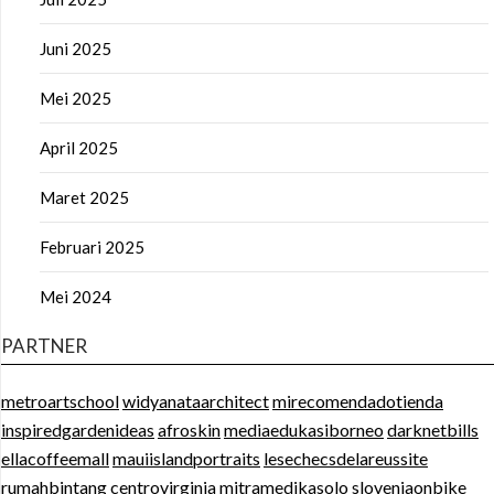
Juni 2025
Mei 2025
April 2025
Maret 2025
Februari 2025
Mei 2024
PARTNER
metroartschool
widyanataarchitect
mirecomendadotienda
inspiredgardenideas
afroskin
mediaedukasiborneo
darknetbills
ellacoffeemall
mauiislandportraits
lesechecsdelareussite
rumahbintang
centrovirginia
mitramedikasolo
sloveniaonbike