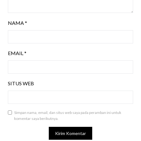
NAMA
*
EMAIL
*
SITUS WEB
Simpan nama, email, dan situs web saya pada peramban ini untuk
komentar saya berikutnya.