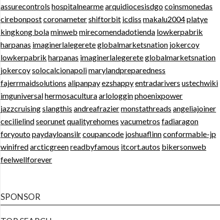
assurecontrols
hospitalnearme
arquidiocesisdgo
coinsmonedas
cirebonpost
coronameter
shiftorbit
icdiss
makalu2004
platye
kingkong bola
minweb
mirecomendadotienda
lowkerpabrik
harpanas
imaginerlalegerete
globalmarketsnation
jokercoy
lowkerpabrik
harpanas
imaginerlalegerete
globalmarketsnation
jokercoy
solocalcionapoli
marylandpreparedness
fajerrmaidsolutions
alipanpay
ezshappy
entradarivers
ustechwiki
imguniversal
hermosacultura
arlologgin
phoenixpower
jazzcruising
slangthis
andreafrazier
monstathreads
angeliajoiner
cecilielind
seorunet
qualityrehomes
vacumetros
fadiaragon
foryouto
paydayloansilr
coupancode
joshuaflinn
conformable-jp
winifred
arcticgreen
readbyfamous
itcort.autos
bikersonweb
feelwellforever
SPONSOR