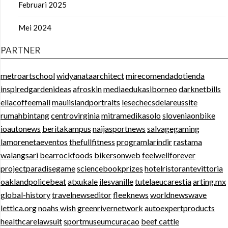
Februari 2025
Mei 2024
PARTNER
metroartschool
widyanataarchitect
mirecomendadotienda
inspiredgardenideas
afroskin
mediaedukasiborneo
darknetbills
ellacoffeemall
mauiislandportraits
lesechecsdelareussite
rumahbintang
centrovirginia
mitramedikasolo
sloveniaonbike
ioautonews
beritakampus
naijasportnews
salvagegaming
lamorenetaeventos
thefullfitness
programlarindir
rastama
walangsari
bearrockfoods
bikersonweb
feelwellforever
projectparadisegame
sciencebookprizes
hotelristorantevittoria
oaklandpolicebeat
atxukale
ilesvanille
tutelaeucarestia
arting.mx
global-history
travelnewseditor
fleeknews
worldnewswave
lettica.org
noahs wish
greenrivernetwork
autoexpertproducts
healthcarelawsuit
sportmuseumcuracao
beef cattle