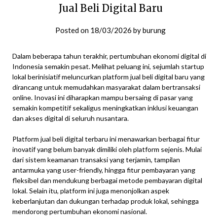
Jual Beli Digital Baru
Posted on
18/03/2026
by
burung
Dalam beberapa tahun terakhir, pertumbuhan ekonomi digital di
Indonesia semakin pesat. Melihat peluang ini, sejumlah startup
lokal berinisiatif meluncurkan platform jual beli digital baru yang
dirancang untuk memudahkan masyarakat dalam bertransaksi
online. Inovasi ini diharapkan mampu bersaing di pasar yang
semakin kompetitif sekaligus meningkatkan inklusi keuangan
dan akses digital di seluruh nusantara.
Platform jual beli digital terbaru ini menawarkan berbagai fitur
inovatif yang belum banyak dimiliki oleh platform sejenis. Mulai
dari sistem keamanan transaksi yang terjamin, tampilan
antarmuka yang user-friendly, hingga fitur pembayaran yang
fleksibel dan mendukung berbagai metode pembayaran digital
lokal. Selain itu, platform ini juga menonjolkan aspek
keberlanjutan dan dukungan terhadap produk lokal, sehingga
mendorong pertumbuhan ekonomi nasional.