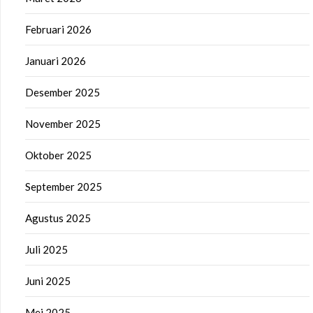
Februari 2026
Januari 2026
Desember 2025
November 2025
Oktober 2025
September 2025
Agustus 2025
Juli 2025
Juni 2025
Mei 2025