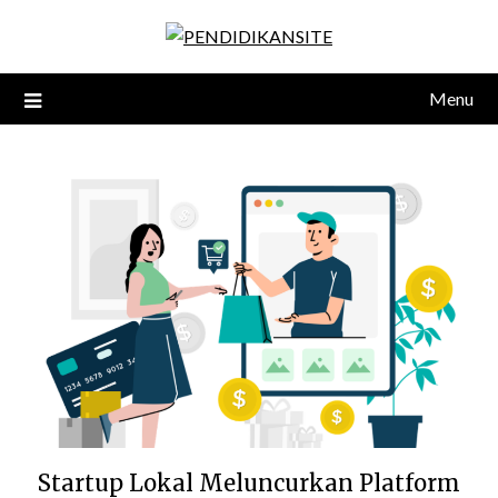
Skip
to
content
Menu
Startup Lokal Meluncurkan Platform