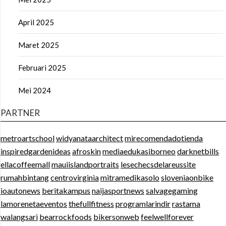
April 2025
Maret 2025
Februari 2025
Mei 2024
PARTNER
metroartschool
widyanataarchitect
mirecomendadotienda
inspiredgardenideas
afroskin
mediaedukasiborneo
darknetbills
ellacoffeemall
mauiislandportraits
lesechecsdelareussite
rumahbintang
centrovirginia
mitramedikasolo
sloveniaonbike
ioautonews
beritakampus
naijasportnews
salvagegaming
lamorenetaeventos
thefullfitness
programlarindir
rastama
walangsari
bearrockfoods
bikersonweb
feelwellforever