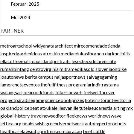
Februari 2025
Mei 2024
PARTNER
metroartschool
widyanataarchitect
mirecomendadotienda
inspiredgardenideas
afroskin
mediaedukasiborneo
darknetbills
ellacoffeemall
mauiislandportraits
lesechecsdelareussite
rumahbintang
centrovirginia
mitramedikasolo
sloveniaonbike
ioautonews
beritakampus
naijasportnews
salvagegaming
lamorenetaeventos
thefullfitness
programlarindir
rastama
walangsari
bearrockfoods
bikersonweb
feelwellforever
projectparadisegame
sciencebookprizes
hotelristorantevittoria
oaklandpolicebeat
atxukale
ilesvanille
tutelaeucarestia
arting.mx
global-history
travelnewseditor
fleeknews
worldnewswave
lettica.org
noahs wish
greenrivernetwork
autoexpertproducts
healthcarelawsuit
sportmuseumcuracao
beef cattle