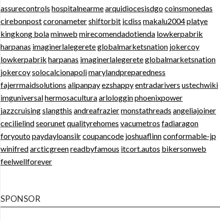
assurecontrols
hospitalnearme
arquidiocesisdgo
coinsmonedas
cirebonpost
coronameter
shiftorbit
icdiss
makalu2004
platye
kingkong bola
minweb
mirecomendadotienda
lowkerpabrik
harpanas
imaginerlalegerete
globalmarketsnation
jokercoy
lowkerpabrik
harpanas
imaginerlalegerete
globalmarketsnation
jokercoy
solocalcionapoli
marylandpreparedness
fajerrmaidsolutions
alipanpay
ezshappy
entradarivers
ustechwiki
imguniversal
hermosacultura
arlologgin
phoenixpower
jazzcruising
slangthis
andreafrazier
monstathreads
angeliajoiner
cecilielind
seorunet
qualityrehomes
vacumetros
fadiaragon
foryouto
paydayloansilr
coupancode
joshuaflinn
conformable-jp
winifred
arcticgreen
readbyfamous
itcort.autos
bikersonweb
feelwellforever
SPONSOR