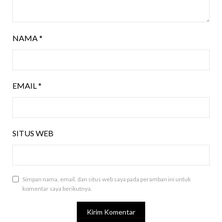
NAMA
*
EMAIL
*
SITUS WEB
Simpan nama, email, dan situs web saya pada peramban ini untuk
komentar saya berikutnya.