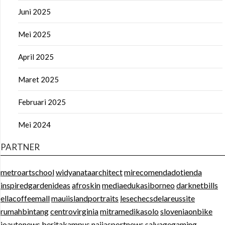
Juni 2025
Mei 2025
April 2025
Maret 2025
Februari 2025
Mei 2024
PARTNER
metroartschool
widyanataarchitect
mirecomendadotienda
inspiredgardenideas
afroskin
mediaedukasiborneo
darknetbills
ellacoffeemall
mauiislandportraits
lesechecsdelareussite
rumahbintang
centrovirginia
mitramedikasolo
sloveniaonbike
ioautonews
beritakampus
naijasportnews
salvagegaming