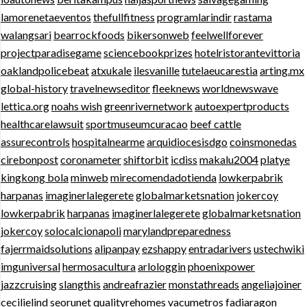
lamorenetaeventos
thefullfitness
programlarindir
rastama
walangsari
bearrockfoods
bikersonweb
feelwellforever
projectparadisegame
sciencebookprizes
hotelristorantevittoria
oaklandpolicebeat
atxukale
ilesvanille
tutelaeucarestia
arting.mx
global-history
travelnewseditor
fleeknews
worldnewswave
lettica.org
noahs wish
greenrivernetwork
autoexpertproducts
healthcarelawsuit
sportmuseumcuracao
beef cattle
assurecontrols
hospitalnearme
arquidiocesisdgo
coinsmonedas
cirebonpost
coronameter
shiftorbit
icdiss
makalu2004
platye
kingkong bola
minweb
mirecomendadotienda
lowkerpabrik
harpanas
imaginerlalegerete
globalmarketsnation
jokercoy
lowkerpabrik
harpanas
imaginerlalegerete
globalmarketsnation
jokercoy
solocalcionapoli
marylandpreparedness
fajerrmaidsolutions
alipanpay
ezshappy
entradarivers
ustechwiki
imguniversal
hermosacultura
arlologgin
phoenixpower
jazzcruising
slangthis
andreafrazier
monstathreads
angeliajoiner
cecilielind
seorunet
qualityrehomes
vacumetros
fadiaragon