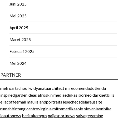
Juni 2025
Mei 2025
April 2025
Maret 2025
Februari 2025
Mei 2024
PARTNER
metroartschool
widyanataarchitect
mirecomendadotienda
inspiredgardenideas
afroskin
mediaedukasiborneo
darknetbills
ellacoffeemall
mauiislandportraits
lesechecsdelareussite
rumahbintang
centrovirginia
mitramedikasolo
sloveniaonbike
ioautonews
beritakampus
naijasportnews
salvagegaming