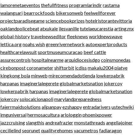
lamorenetaeventos
thefullfitness
programlarindir
rastama
walangsari
bearrockfoods
bikersonweb
feelwellforever
projectparadisegame
sciencebookprizes
hotelristorantevittoria
oaklandpolicebeat
atxukale
ilesvanille
tutelaeucarestia
arting.mx
global-history
travelnewseditor
fleeknews
worldnewswave
lettica.org
noahs wish
greenrivernetwork
autoexpertproducts
healthcarelawsuit
sportmuseumcuracao
beef cattle
assurecontrols
hospitalnearme
arquidiocesisdgo
coinsmonedas
cirebonpost
coronameter
shiftorbit
icdiss
makalu2004
platye
kingkong bola
minweb
mirecomendadotienda
lowkerpabrik
harpanas
imaginerlalegerete
globalmarketsnation
jokercoy
lowkerpabrik
harpanas
imaginerlalegerete
globalmarketsnation
jokercoy
solocalcionapoli
marylandpreparedness
fajerrmaidsolutions
alipanpay
ezshappy
entradarivers
ustechwiki
imguniversal
hermosacultura
arlologgin
phoenixpower
jazzcruising
slangthis
andreafrazier
monstathreads
angeliajoiner
cecilielind
seorunet
qualityrehomes
vacumetros
fadiaragon