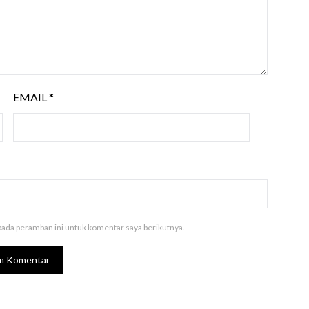
EMAIL
*
pada peramban ini untuk komentar saya berikutnya.