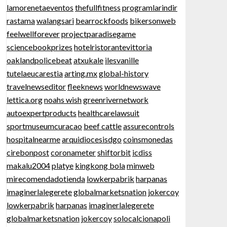
lamorenetaeventos
thefullfitness
programlarindir
rastama
walangsari
bearrockfoods
bikersonweb
feelwellforever
projectparadisegame
sciencebookprizes
hotelristorantevittoria
oaklandpolicebeat
atxukale
ilesvanille
tutelaeucarestia
arting.mx
global-history
travelnewseditor
fleeknews
worldnewswave
lettica.org
noahs wish
greenrivernetwork
autoexpertproducts
healthcarelawsuit
sportmuseumcuracao
beef cattle
assurecontrols
hospitalnearme
arquidiocesisdgo
coinsmonedas
cirebonpost
coronameter
shiftorbit
icdiss
makalu2004
platye
kingkong bola
minweb
mirecomendadotienda
lowkerpabrik
harpanas
imaginerlalegerete
globalmarketsnation
jokercoy
lowkerpabrik
harpanas
imaginerlalegerete
globalmarketsnation
jokercoy
solocalcionapoli