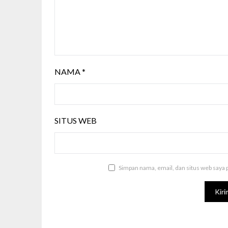
NAMA
*
SITUS WEB
Simpan nama, email, dan situs web saya 