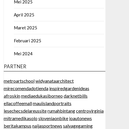
Mei 2025
April 2025
Maret 2025
Februari 2025
Mei 2024
PARTNER
metroartschool
widyanataarchitect
mirecomendadotienda
inspiredgardenideas
afroskin
mediaedukasiborneo
darknetbills
ellacoffeemall
mauiislandportraits
lesechecsdelareussite
rumahbintang
centrovirginia
mitramedikasolo
sloveniaonbike
ioautonews
beritakampus
naijasportnews
salvagegaming