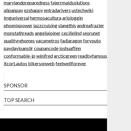
marylandpreparedness
fajerrmaidsolutions
alipanpay
ezshappy
entradarivers
ustechwiki
imguniversal
hermosacultura
arlologgin
phoenixpower
jazzcruising
slangthis
andreafrazier
monstathreads
angeliajoiner
cecilielind
seorunet
qualityrehomes
vacumetros
fadiaragon
foryouto
paydayloansilr
coupancode
joshuaflinn
conformable-jp
winifred
arcticgreen
readbyfamous
itcort.autos
bikersonweb
feelwellforever
SPONSOR
TOP SEARCH