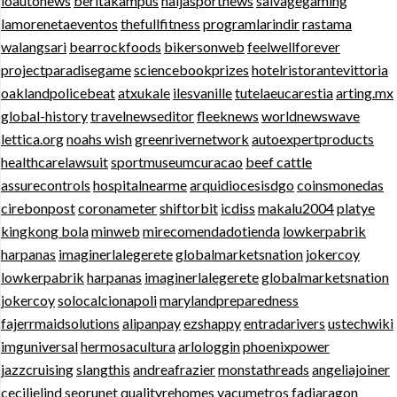
ioautonews
beritakampus
naijasportnews
salvagegaming
lamorenetaeventos
thefullfitness
programlarindir
rastama
walangsari
bearrockfoods
bikersonweb
feelwellforever
projectparadisegame
sciencebookprizes
hotelristorantevittoria
oaklandpolicebeat
atxukale
ilesvanille
tutelaeucarestia
arting.mx
global-history
travelnewseditor
fleeknews
worldnewswave
lettica.org
noahs wish
greenrivernetwork
autoexpertproducts
healthcarelawsuit
sportmuseumcuracao
beef cattle
assurecontrols
hospitalnearme
arquidiocesisdgo
coinsmonedas
cirebonpost
coronameter
shiftorbit
icdiss
makalu2004
platye
kingkong bola
minweb
mirecomendadotienda
lowkerpabrik
harpanas
imaginerlalegerete
globalmarketsnation
jokercoy
lowkerpabrik
harpanas
imaginerlalegerete
globalmarketsnation
jokercoy
solocalcionapoli
marylandpreparedness
fajerrmaidsolutions
alipanpay
ezshappy
entradarivers
ustechwiki
imguniversal
hermosacultura
arlologgin
phoenixpower
jazzcruising
slangthis
andreafrazier
monstathreads
angeliajoiner
cecilielind
seorunet
qualityrehomes
vacumetros
fadiaragon