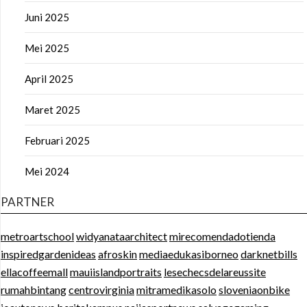
Juni 2025
Mei 2025
April 2025
Maret 2025
Februari 2025
Mei 2024
PARTNER
metroartschool
widyanataarchitect
mirecomendadotienda
inspiredgardenideas
afroskin
mediaedukasiborneo
darknetbills
ellacoffeemall
mauiislandportraits
lesechecsdelareussite
rumahbintang
centrovirginia
mitramedikasolo
sloveniaonbike