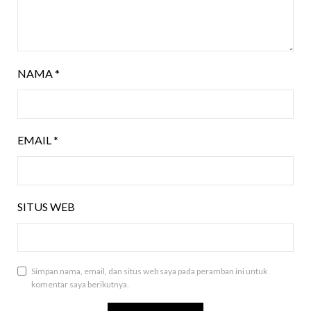
NAMA
*
EMAIL
*
SITUS WEB
Simpan nama, email, dan situs web saya pada peramban ini untuk
komentar saya berikutnya.