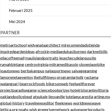
Februari 2025
Mei 2024
PARTNER
metroartschool
widyanataarchitect
mirecomendadotienda
inspiredgardenideas
afroskin
mediaedukasiborneo
darknetbills
ellacoffeemall
mauiislandportraits
lesechecsdelareussite
rumahbintang
centrovirginia
mitramedikasolo
sloveniaonbike
ioautonews
beritakampus
naijasportnews
salvagegaming
lamorenetaeventos
thefullfitness
programlarindir
rastama
walangsari
bearrockfoods
bikersonweb
feelwellforever
projectparadisegame
sciencebookprizes
hotelristorantevittoria
oaklandpolicebeat
atxukale
ilesvanille
tutelaeucarestia
arting.mx
global-history
travelnewseditor
fleeknews
worldnewswave
lettica.org
noahs wish
greenrivernetwork
autoexpertproducts