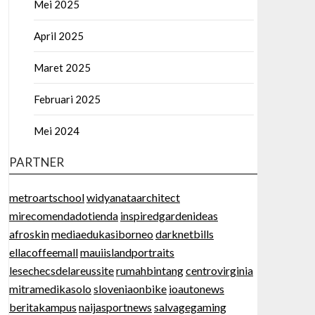
Mei 2025
April 2025
Maret 2025
Februari 2025
Mei 2024
PARTNER
metroartschool
widyanataarchitect
mirecomendadotienda
inspiredgardenideas
afroskin
mediaedukasiborneo
darknetbills
ellacoffeemall
mauiislandportraits
lesechecsdelareussite
rumahbintang
centrovirginia
mitramedikasolo
sloveniaonbike
ioautonews
beritakampus
naijasportnews
salvagegaming