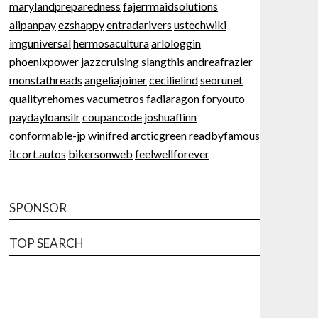
marylandpreparedness
fajerrmaidsolutions
alipanpay
ezshappy
entradarivers
ustechwiki
imguniversal
hermosacultura
arlologgin
phoenixpower
jazzcruising
slangthis
andreafrazier
monstathreads
angeliajoiner
cecilielind
seorunet
qualityrehomes
vacumetros
fadiaragon
foryouto
paydayloansilr
coupancode
joshuaflinn
conformable-jp
winifred
arcticgreen
readbyfamous
itcort.autos
bikersonweb
feelwellforever
SPONSOR
TOP SEARCH