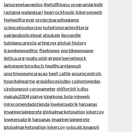
lamorenetaeventos
thefullfitness
programlarindir
rastama
walangsari
bearrockfoods
bikersonweb
feelwellforever
projectparadisegame
sciencebookprizes
hotelristorantevittoria
oaklandpolicebeat
atxukale
ilesvanille
tutelaeucarestia
arting.mx
global-history
travelnewseditor
fleeknews
worldnewswave
lettica.org
noahs wish
greenrivernetwork
autoexpertproducts
healthcarelawsuit
sportmuseumcuracao
beef cattle
assurecontrols
hospitalnearme
arquidiocesisdgo
coinsmonedas
cirebonpost
coronameter
shiftorbit
icdiss
makalu2004
platye
kingkong bola
minweb
mirecomendadotienda
lowkerpabrik
harpanas
imaginerlalegerete
globalmarketsnation
jokercoy
lowkerpabrik
harpanas
imaginerlalegerete
globalmarketsnation
jokercoy
solocalcionapoli