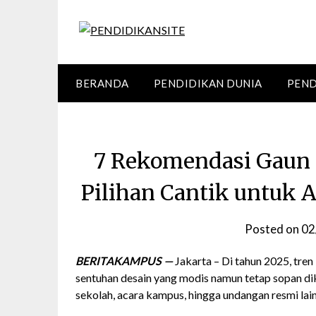
Skip
to
content
BERANDA
PENDIDIKAN DUNIA
PEND
7 Rekomendasi Gaun P
Pilihan Cantik untuk 
Posted on
02
BERITAKAMPUS —
Jakarta – Di tahun 2025, tre
sentuhan desain yang modis namun tetap sopan di
sekolah, acara kampus, hingga undangan resmi lai