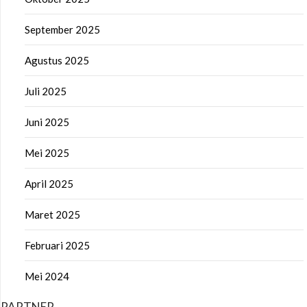
September 2025
Agustus 2025
Juli 2025
Juni 2025
Mei 2025
April 2025
Maret 2025
Februari 2025
Mei 2024
PARTNER