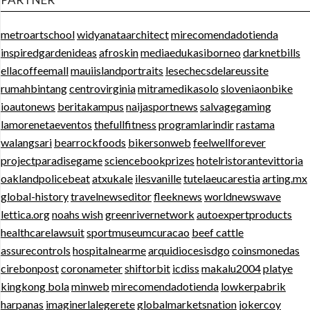
metroartschool
widyanataarchitect
mirecomendadotienda
inspiredgardenideas
afroskin
mediaedukasiborneo
darknetbills
ellacoffeemall
mauiislandportraits
lesechecsdelareussite
rumahbintang
centrovirginia
mitramedikasolo
sloveniaonbike
ioautonews
beritakampus
naijasportnews
salvagegaming
lamorenetaeventos
thefullfitness
programlarindir
rastama
walangsari
bearrockfoods
bikersonweb
feelwellforever
projectparadisegame
sciencebookprizes
hotelristorantevittoria
oaklandpolicebeat
atxukale
ilesvanille
tutelaeucarestia
arting.mx
global-history
travelnewseditor
fleeknews
worldnewswave
lettica.org
noahs wish
greenrivernetwork
autoexpertproducts
healthcarelawsuit
sportmuseumcuracao
beef cattle
assurecontrols
hospitalnearme
arquidiocesisdgo
coinsmonedas
cirebonpost
coronameter
shiftorbit
icdiss
makalu2004
platye
kingkong bola
minweb
mirecomendadotienda
lowkerpabrik
harpanas
imaginerlalegerete
globalmarketsnation
jokercoy