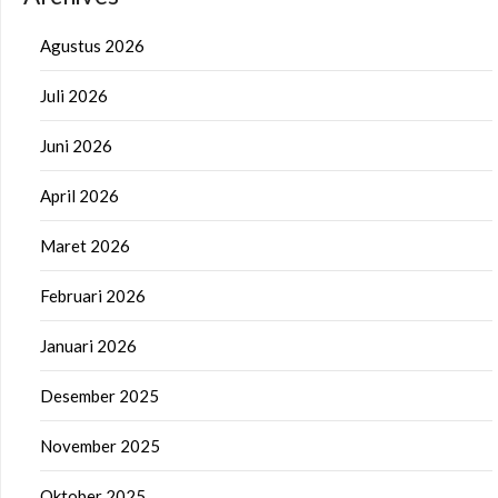
Agustus 2026
Juli 2026
Juni 2026
April 2026
Maret 2026
Februari 2026
Januari 2026
Desember 2025
November 2025
Oktober 2025