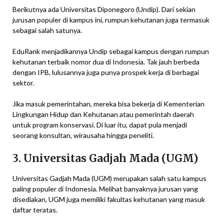
Berikutnya ada Universitas Diponegoro (Undip). Dari sekian
jurusan populer di kampus ini, rumpun kehutanan juga termasuk
sebagai salah satunya.
EduRank menjadikannya Undip sebagai kampus dengan rumpun
kehutanan terbaik nomor dua di Indonesia. Tak jauh berbeda
dengan IPB, lulusannya juga punya prospek kerja di berbagai
sektor.
Jika masuk pemerintahan, mereka bisa bekerja di Kementerian
Lingkungan Hidup dan Kehutanan atau pemerintah daerah
untuk program konservasi. Di luar itu, dapat pula menjadi
seorang konsultan, wirausaha hingga peneliti.
3. Universitas Gadjah Mada (UGM)
Universitas Gadjah Mada (UGM) merupakan salah satu kampus
paling populer di Indonesia. Melihat banyaknya jurusan yang
disediakan, UGM juga memiliki fakultas kehutanan yang masuk
daftar teratas.